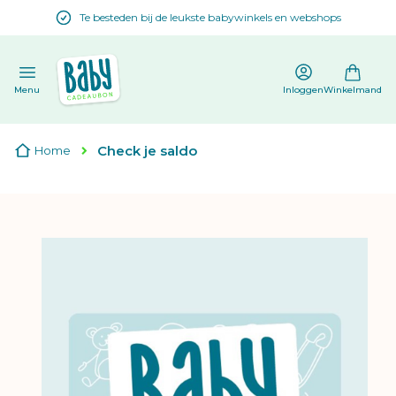
Te besteden bij de leukste babywinkels en webshops
en
Menu
Inloggen
Winkelmand
Check je saldo
Home