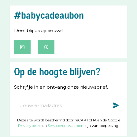
#babycadeaubon
Deel blij babynieuws!
I
F
n
a
s
c
Op de hoogte blijven?
t
e
a
b
Schrijf je in en ontvang onze nieuwsbrief.
g
o
r
o
Abonneer
Insc
a
k
u
m
op
Deze site wordt beschermd door reCAPTCHA en de Google
onze
Privacybeleid
en
Servicevoorwaarden
zijn van toepassing.
nieuwsbrief