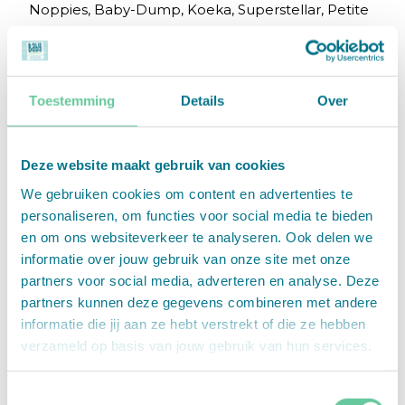
Noppies, Baby-Dump, Koeka, Superstellar, Petite
Amélie, Kleertjes.com, Fossy, Mies & Co, House of
Kids, NAME IT, Tumble 'N Dry, Little Dutch,
Vingino, May Mays, Meyco Baby en C&A.
Toestemming
Details
Over
Hoe werkt het?
In een winkel betalen:
Deze website maakt gebruik van cookies
Babycadeaubon is gemakkelijk in gebruik. In een
fysieke winkel overhandig je jouw Babycadeaubon
We gebruiken cookies om content en advertenties te
bij de kassa, het bedrag op jouw Babycadeaubon
personaliseren, om functies voor social media te bieden
wordt van het totale bonbedrag afgehaald
en om ons websiteverkeer te analyseren. Ook delen we
waarna je het eventuele restantbedrag op een
informatie over jouw gebruik van onze site met onze
partners voor social media, adverteren en analyse. Deze
andere manier betaalt.
partners kunnen deze gegevens combineren met andere
Online betalen:
informatie die jij aan ze hebt verstrekt of die ze hebben
Bij het afrekenen in een webshop kun je kiezen
verzameld op basis van jouw gebruik van hun services.
voor Babycadeaubon als betaalmethode. Deze
staat naast iDeal, overboeking etc. Je vult het 19-
Toestemmingsselectie