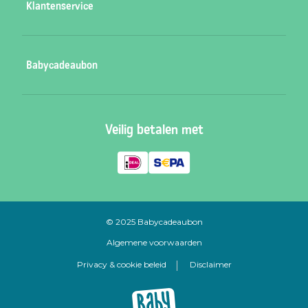
Klantenservice
Babycadeaubon blauw
Babycadeaubon oranje
Veelgestelde vragen
Babycadeaubon
Babycadeaubon groen
Contact
Babycadeaubon paars
Verkooppunten
Babycadeaubon digitale voucher
Veilig betalen met
Inspiratie
Cadeauzoeker
Vacatures
© 2025 Babycadeaubon
Algemene voorwaarden
Privacy & cookie beleid
Disclaimer