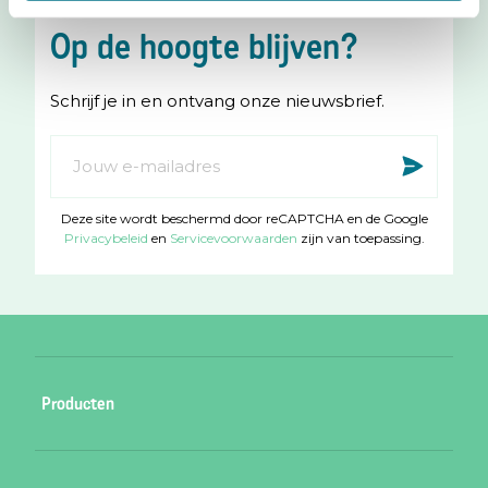
s
c
Op de hoogte blijven?
t
e
a
b
Schrijf je in en ontvang onze nieuwsbrief.
g
o
r
o
Abonneer
Insc
a
k
u
m
op
Deze site wordt beschermd door reCAPTCHA en de Google
onze
Privacybeleid
en
Servicevoorwaarden
zijn van toepassing.
nieuwsbrief
Producten
Babycadeaubon roze