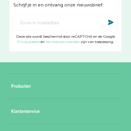
Schrijf je in en ontvang onze nieuwsbrief.
g
o
r
o
Abonneer
Insc
a
k
u
m
op
Deze site wordt beschermd door reCAPTCHA en de Google
onze
Privacybeleid
en
Servicevoorwaarden
zijn van toepassing.
nieuwsbrief
Producten
Babycadeaubon roze
Klantenservice
Babycadeaubon blauw
Babycadeaubon oranje
Veelgestelde vragen