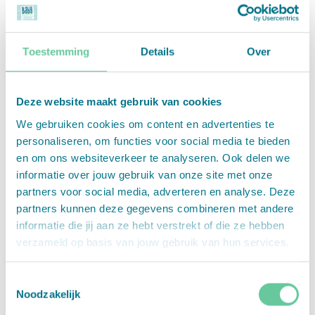
ILOVESPEELGOED.NL
SUPERSTELLAR
Toestemming
Details
Over
Deze website maakt gebruik van cookies
We gebruiken cookies om content en advertenties te
personaliseren, om functies voor social media te bieden
en om ons websiteverkeer te analyseren. Ook delen we
C&A
FOSSY
informatie over jouw gebruik van onze site met onze
partners voor social media, adverteren en analyse. Deze
partners kunnen deze gegevens combineren met andere
informatie die jij aan ze hebt verstrekt of die ze hebben
verzameld op basis van jouw gebruik van hun services.
Toestemmingsselectie
Noodzakelijk
MIES & CO
HOUSE OF KIDS