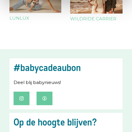
LUNLUX
WILDRIDE CARRIER
#babycadeaubon
Deel blij babynieuws!
I
F
n
a
s
c
Op de hoogte blijven?
t
e
a
b