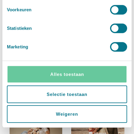
Voorkeuren
Statistieken
PETITE AMÉLIE
NOPPIES
Marketing
Alles toestaan
Selectie toestaan
MAY MAYS
MEYCO BABY
Weigeren