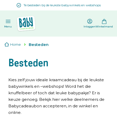
Te besteden bij de leukste babywinkels en webshops
en
Menu
Inloggen
Winkelmand
Besteden
Home
Besteden
Kies zelf jouw ideale kraamcadeau bij de leukste
babywinkels en –webshops! Word het die
knuffelbeer of toch dat leuke babypakje? Er is
keuze genoeg. Bekijk hier welke deelnemers de
Babycadeaubon accepteren, in de winkel en
online.