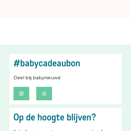
#babycadeaubon
Deel blij babynieuws!
I
F
n
a
s
c
Op de hoogte blijven?
t
e
a
b