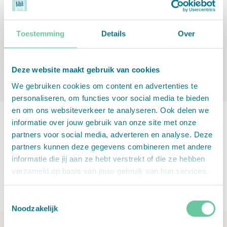
bestelling heb geplaatst. Wat moet ik
doen?
Toestemming
Details
Over
Mijn Babycadeaubon is verlopen, wat
nu?
Deze website maakt gebruik van cookies
We gebruiken cookies om content en advertenties te
personaliseren, om functies voor social media te bieden
en om ons websiteverkeer te analyseren. Ook delen we
Extra hulp nodig? Neem
informatie over jouw gebruik van onze site met onze
partners voor social media, adverteren en analyse. Deze
contact met ons op!
partners kunnen deze gegevens combineren met andere
informatie die jij aan ze hebt verstrekt of die ze hebben
verzameld op basis van jouw gebruik van hun services.
Neem contact met ons op via het
contactformulier en we helpen je al je vragen te
beantwoorden.
Toestemmingsselectie
Noodzakelijk