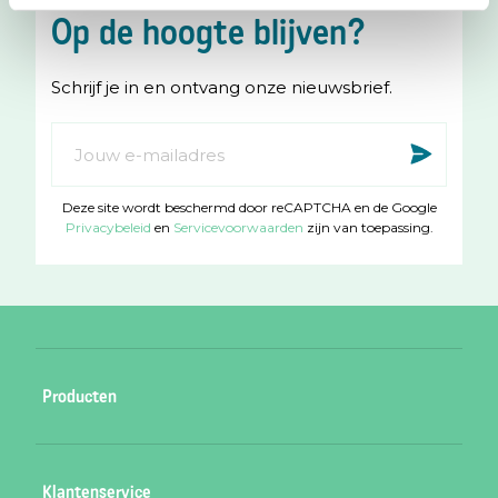
s
c
Op de hoogte blijven?
t
e
a
b
Schrijf je in en ontvang onze nieuwsbrief.
g
o
r
o
Abonneer
Insc
a
k
u
m
op
Deze site wordt beschermd door reCAPTCHA en de Google
onze
Privacybeleid
en
Servicevoorwaarden
zijn van toepassing.
nieuwsbrief
Producten
Babycadeaubon roze
Klantenservice