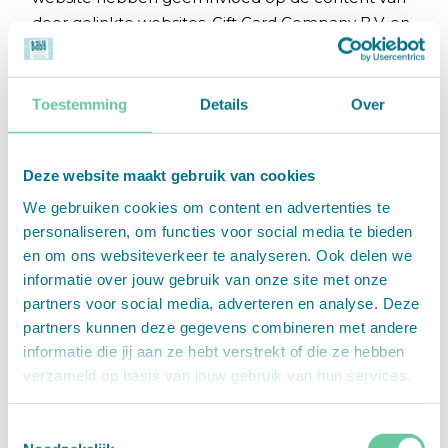
door gelinkte websites. Gift Card Company B.V. en
de houder van deze website aanvaarden hiervoor
dan ook geen enkele aansprakelijkheid.
Toestemming
Details
Over
Copyright
Gift Card Company B.V. en de houder van deze
website behouden zich alle intellectuele
Deze website maakt gebruik van cookies
eigendomsrechten en andere rechten voor met
We gebruiken cookies om content en advertenties te
betrekking tot alle informatie op deze website.
personaliseren, om functies voor social media te bieden
Niets van deze website of van andere uitgaven of
en om ons websiteverkeer te analyseren. Ook delen we
publicaties van Gift Card Company B.V. mag
informatie over jouw gebruik van onze site met onze
worden gebruikt voor andere websites en/of
partners voor social media, adverteren en analyse. Deze
andere doeleinden zonder schriftelijke
partners kunnen deze gegevens combineren met andere
toestemming van Gift Card Company B.V.
informatie die jij aan ze hebt verstrekt of die ze hebben
Wijzigingen
verzameld op basis van jouw gebruik van hun services.
De informatie op deze website kan te allen tijde,
zonder waarschuwing en zonder opgaaf van
Toestemmingsselectie