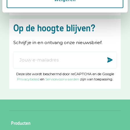
I
F
n
a
s
c
Op de hoogte blijven?
t
e
a
b
Schrijf je in en ontvang onze nieuwsbrief.
g
o
r
o
Abonneer
Insc
a
k
u
m
op
Deze site wordt beschermd door reCAPTCHA en de Google
onze
Privacybeleid
en
Servicevoorwaarden
zijn van toepassing.
nieuwsbrief
Producten