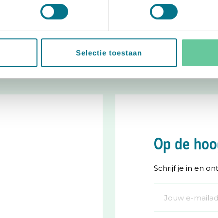
Selectie toestaan
Op de hoo
Schrijf je in en o
Abonneer
u
op