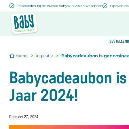
Te besteden bij de leukste babywinkels en webshops
Op werkdage
BESTELLEN
B
Babycadeaubon is genomineerd
Home
Inspiratie
Babycadeaubon is 
Jaar 2024!
Februari 27, 2024