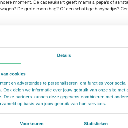
zondere moment. De cadeaukaart geeft mama’s, papa’s of aansta
nderwagen? De grote mom bag? Of een schattige babybadjas? Gen
 te stemmen maak jij zelf kans op één van de waanzinnige prijz
Details
 van cookies
on' uit te brengen!
ent en advertenties te personaliseren, om functies voor social
. Ook delen we informatie over jouw gebruik van onze site met 
e. Deze partners kunnen deze gegevens combineren met andere in
erzameld op basis van jouw gebruik van hun services.
kiezing 2024 maak je zelf ook kans op waanzinnige prijzen! Prijs
Voorkeuren
Statistieken
ken!