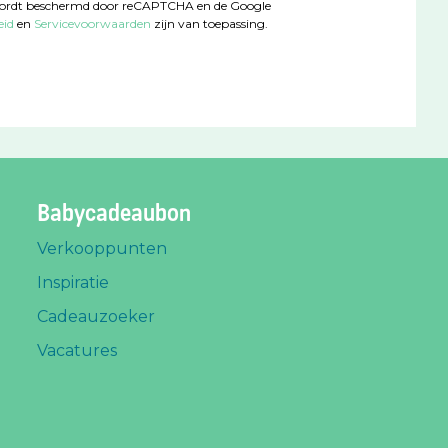
wordt beschermd door reCAPTCHA en de Google
eid
en
Servicevoorwaarden
zijn van toepassing.
Babycadeaubon
Verkooppunten
Inspiratie
Cadeauzoeker
Vacatures