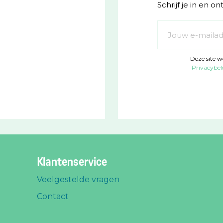
Schrijf je in en o
Abonneer
u
op
Deze site 
onze
Privacybel
nieuwsbrief
Klantenservice
Veelgestelde vragen
Contact