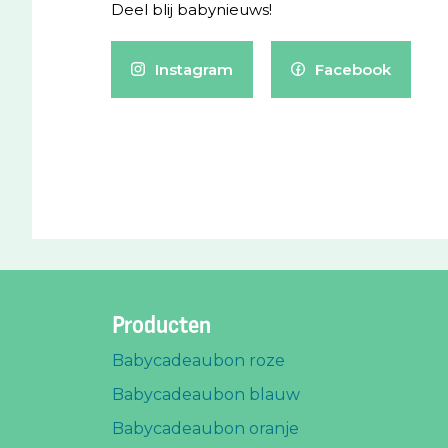
Deel blij babynieuws!
Instagram
Facebook
Producten
Babycadeaubon roze
Babycadeaubon blauw
Babycadeaubon oranje