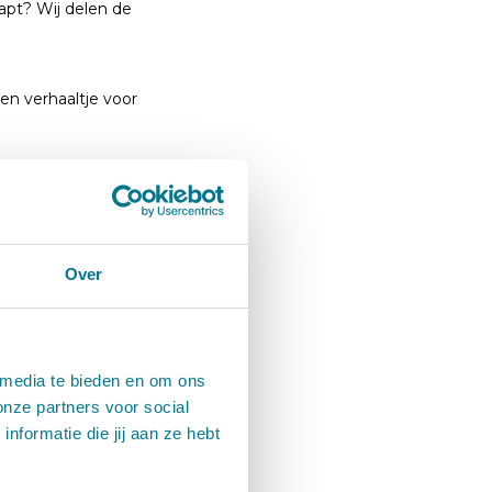
aapt? Wij delen de
en verhaaltje voor
 in plaats van losse
Over
acht niet te lang met
termijn om doorslapen
 media te bieden en om ons
onze partners voor social
formatie die jij aan ze hebt
slaperig maar wakker in