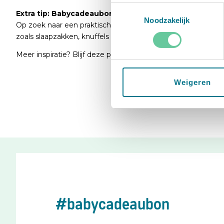
Toestemmingsselectie
Extra tip: Babycadeaubon voor een goede nachtrust!
Noodzakelijk
Op zoek naar een praktisch en waardevol cadeau voor kers
zoals slaapzakken, knuffels en andere slaapbevorderende ac
Meer inspiratie? Blijf deze pagina volgen voor leuke updates
Weigeren
#babycadeaubon