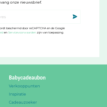
ntvang onze nieuwsbrief.
Inschri
wordt beschermd door reCAPTCHA en de Google
eid
en
Servicevoorwaarden
zijn van toepassing.
Babycadeaubon
Verkooppunten
Inspiratie
Cadeauzoeker