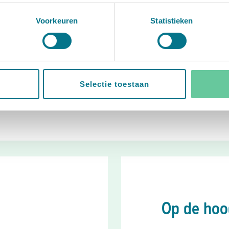
Voorkeuren
Statistieken
verse ouders? Met de Babycadeaubon kunnen zij zelf kiezen uit
cessoires.
.
Selectie toestaan
Op de hoo