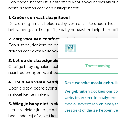
Een goede nachtrust is essentieel voor zowel baby's als oude
beste slaaptips voor een rustige nacht!
1. Creëer een vast slaapritueel
Rust en regelmaat helpen baby's om beter te slapen. Kies ee
het slapengaan. Dit geeft je baby houvast en helpt hem of ha
2. Zorg voor een comfortabele slaapomgeving
Een rustige, donkere en goed geventileerde kamer bevordert
dekens voor extra veiligheid.
3. Let op de slaapsignalen
Toestemming
Geeft je baby signalen zoals gapen, in de ogen wrijven of h
naar bed brengen, want een oververmoeide baby slaapt juist 
4. Houd een vaste bedtijd aan
Deze website maakt gebruik
Door je baby iedere avond rond dezelfde tijd naar bed te b
We gebruiken cookies om cont
makkelijker te maken.
websiteverkeer te analyseren
5. Wieg je baby niet in slaap
media, adverteren en analys
Het is verleidelijk om je baby in slaap te wiegen, maar het is b
verstrekt of die ze hebben v
bed, zodat hij of zij zelf kan wennen aan het inslapen.