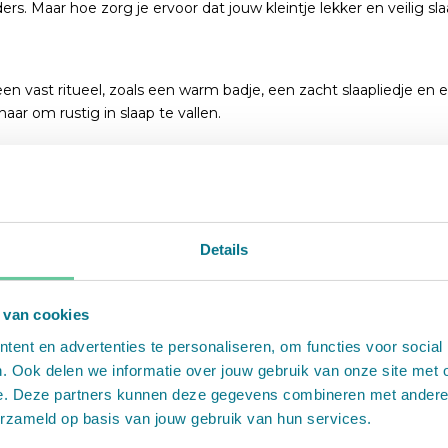
rs. Maar hoe zorg je ervoor dat jouw kleintje lekker en veilig sl
n vast ritueel, zoals een warm badje, een zacht slaapliedje en e
ar om rustig in slaap te vallen.
 de slaap. Zorg voor een stevig matras en gebruik een slaapzak
Details
angerig worden? Dit zijn tekenen dat het tijd is om te slapen. W
moeilijker in.
 van cookies
rengen, ontwikkel je een gezond slaapritme. Dit helpt op lange 
ent en advertenties te personaliseren, om functies voor social
. Ook delen we informatie over jouw gebruik van onze site met 
e. Deze partners kunnen deze gegevens combineren met andere in
elangrijk dat hij of zij zelf leert in slaap te vallen. Leg je baby 
erzameld op basis van jouw gebruik van hun services.