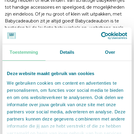
nodig hebben of leuk vinden. Van schattige babykleertjes
tot handige accessoires en speelgoed, de mogelijkheden
zijn eindeloos. Of je nu groot of klein wilt uitpakken, met
Babycadeaubon zit je altijd goed! Babycadeaubon is te
besteden bij de leukste babywinkels en -webshops, zoals
Babypark, Little Dutch, Koeka, Kleertjes.com, Baby Plus en
Petite Amélie.
Toestemming
Details
Over
Perfect voor de babyshower
Met Babycadeaubon kun je alle kanten op. Voeg een
feestelijk tintje toe door de cadeaukaart te verpakken in
Deze website maakt gebruik van cookies
een stijlvol cadeauzakje of kies voor een extra Koeka
cadeau, zoals een omslagdoek, badjas of knuffel. Je kunt
We gebruiken cookies om content en advertenties te
zelfs een lieve boodschap toevoegen of een wens voor de
personaliseren, om functies voor social media te bieden
baby. Zo geef je niet alleen een cadeau, maar ook een
en om ons websiteverkeer te analyseren. Ook delen we
herinnering die gekoesterd wordt.
informatie over jouw gebruik van onze site met onze
partners voor social media, adverteren en analyse. Deze
Voordelen van Babycadeaubon
partners kunnen deze gegevens combineren met andere
1. De aankomende ouders kunnen zelf kiezen wat ze nodig
informatie die jij aan ze hebt verstrekt of die ze hebben
hebben voor de baby
verzameld op basis van jouw gebruik van hun services.