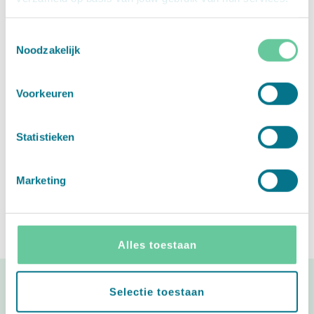
2. Te besteden bij de leukste babywinkels en -webshops
3. Makkelijk te personaliseren met een cadeau of een
Toestemmingsselectie
persoonlijke wens
Noodzakelijk
4. Verkrijgbaar in elke waarde tussen €5 en €150
Bestel een fysieke of digitale Babycadeaubon via
onze
Voorkeuren
webshop
of koop ‘m bij een van onze verkooppunten, zoals
Primera, Jumbo, AH, PLUS en Bruna.
Statistieken
Marketing
Alles toestaan
Selectie toestaan
#babycadeaubon