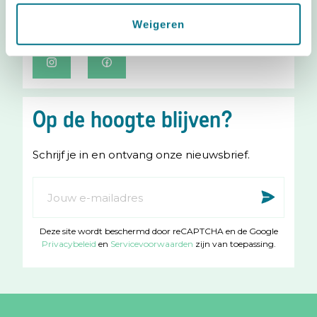
Deel blij babynieuws!
Weigeren
I
F
n
a
s
c
Op de hoogte blijven?
t
e
a
b
Schrijf je in en ontvang onze nieuwsbrief.
g
o
r
o
Abonneer
Insc
a
k
u
m
op
Deze site wordt beschermd door reCAPTCHA en de Google
onze
Privacybeleid
en
Servicevoorwaarden
zijn van toepassing.
nieuwsbrief