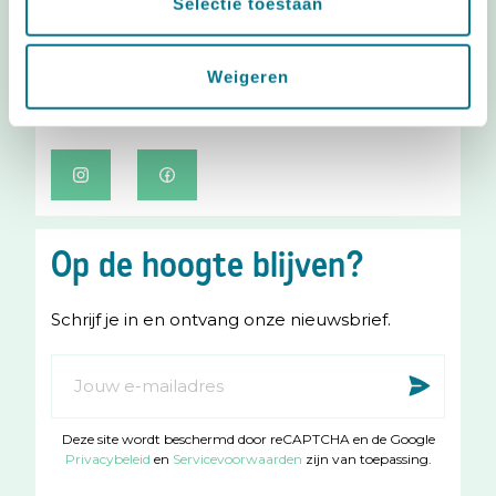
Selectie toestaan
#babycadeaubon
Weigeren
Deel blij babynieuws!
I
F
n
a
s
c
Op de hoogte blijven?
t
e
a
b
Schrijf je in en ontvang onze nieuwsbrief.
g
o
r
o
Abonneer
Insc
a
k
u
m
op
Deze site wordt beschermd door reCAPTCHA en de Google
onze
Privacybeleid
en
Servicevoorwaarden
zijn van toepassing.
nieuwsbrief