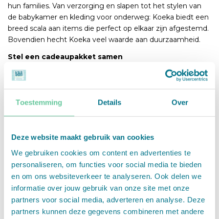
hun families. Van verzorging en slapen tot het stylen van
de babykamer en kleding voor onderweg: Koeka biedt een
breed scala aan items die perfect op elkaar zijn afgestemd.
Bovendien hecht Koeka veel waarde aan duurzaamheid.
Stel een cadeaupakket samen
In onze webshop kun je Babycadeaubon combineren met
diverse Koeka producten om het perfecte cadeaupakket
samen te stellen. Hieronder een selectie van de
beschikbare items:
Toestemming
Details
Over
• Speendoekje (€12,99): nooit meer een speen kwijt met
dit handige en zachte doekje dat tevens dient als knuffel
voor je baby.
Deze website maakt gebruik van cookies
• Knuffel (€19,99): een zachte knuffel gemaakt van
We gebruiken cookies om content en advertenties te
hydrofiele stof en teddy, makkelijk wasbaar en voorzien van
personaliseren, om functies voor social media te bieden
armpjes waaraan je een speentje kunt knopen.
en om ons websiteverkeer te analyseren. Ook delen we
• Commodemandje (€24,99): houd alle
informatie over jouw gebruik van onze site met onze
verzorgingsspulletjes bij elkaar met dit stijlvolle en
partners voor social media, adverteren en analyse. Deze
praktische mandje, een must-have voor op de commode.
partners kunnen deze gegevens combineren met andere
• Badjas (€39,99): deze schattige badjas met capuchon