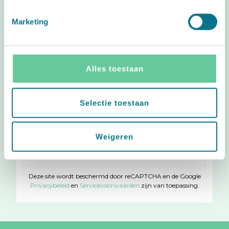
#babycadeaubon
Marketing
Deel blij babynieuws!
I
F
Alles toestaan
n
a
s
c
Op de hoogte blijven?
t
e
Selectie toestaan
a
b
Schrijf je in en ontvang onze nieuwsbrief.
g
o
r
o
Weigeren
Abonneer
Insc
a
k
u
m
op
Deze site wordt beschermd door reCAPTCHA en de Google
onze
Privacybeleid
en
Servicevoorwaarden
zijn van toepassing.
nieuwsbrief