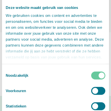
Deze website maakt gebruik van cookies
Ik heb mijn bestelling niet ontvangen.
Wat nu?
We gebruiken cookies om content en advertenties te
personaliseren, om functies voor social media te bieden
en om ons websiteverkeer te analyseren. Ook delen we
informatie over jouw gebruik van onze site met onze
partners voor social media, adverteren en analyse. Deze
Andere vragen?
partners kunnen deze gegevens combineren met andere
informatie die jij aan ze hebt verstrekt of die ze hebben
Niet gevonden wat je zocht? Stel je vraag aan
verzameld op basis van jouw gebruik van hun services.
onze
klantenservice
en wij geven je zo snel
mogelijk antwoord.
Toestemmingsselectie
Noodzakelijk
Voorkeuren
Statistieken