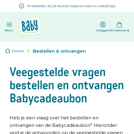
Te besteden bij de leukste babywinkels en webshops
en
Menu
Inloggen
Winkelmand
Bestellen & ontvangen
Home
Veegestelde vragen
bestellen en ontvangen
Babycadeaubon
Heb je een vraag over het bestellen en
ontvangen van de Babycadeaubon? Hieronder
vind je de antwoorden op de veelgestelde vragen.