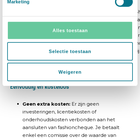
Marketing
plugging
Sluit een overeenkomst met
Beschikbaar via de S
ons af via onze brandpartner
App Store of via
manager.
samenwerkingstoegan
Alles toestaan
Shopify Plus-gebruiker
IT afdeling ondersteun
nodig kosteloos bij
Selectie toestaan
integratie.
Weigeren
Eenvoudig en kosteloos
Geen extra kosten:
Er zijn geen
investeringen, licentiekosten of
onderhoudskosten verbonden aan het
aansluiten van fashioncheque. Je betaalt
enkel een comissie over de waarde van