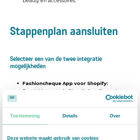
beauty en accessoires.
Stappenplan aansluiten
Selecteer een van de twee integratie
mogelijkheden
Fashioncheque App voor Shopify:
Beschikbaar via de Shopify App Store, deze
app voegt fashioncheque toe als
betaalmethode in de checkout.
Toestemming
Details
Over
Plugin voor Shopify Plus:
Deze plugin
integreert fashioncheque naadloos in het
checkoutproces en ondersteunt meerdere
Deze website maakt gebruik van cookies