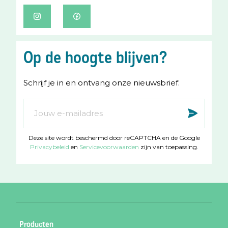
I
F
n
a
s
c
Op de hoogte blijven?
t
e
a
b
Schrijf je in en ontvang onze nieuwsbrief.
g
o
r
o
Abonneer
Insc
a
k
u
m
op
Deze site wordt beschermd door reCAPTCHA en de Google
onze
Privacybeleid
en
Servicevoorwaarden
zijn van toepassing.
nieuwsbrief
Producten