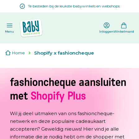
Te besteden bij de leukste babywinkels en webshops
en
Menu
Inloggen
Winkelmand
Shopify x fashioncheque
Home
fashioncheque
aansluiten
met
Shopify Plus
Wil jij deel uitmaken van ons fashioncheque-
netwerk en deze populaire cadeaukaart
accepteren? Geweldig nieuws! Hier vind je alle
informatie die je nodig hebt om de shopper met