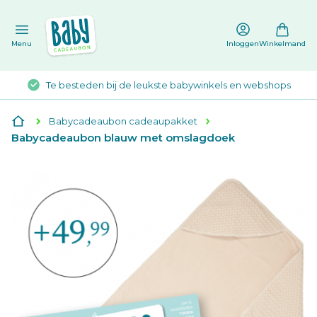
en
Menu
Inloggen
Winkelmand
Te besteden bij de leukste babywinkels en webshops
Babycadeaubon cadeaupakket
Babycadeaubon blauw met omslagdoek
Ga
naar
het
einde
van
de
afbeeldingen-
gallerij