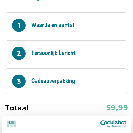
Waarde en aantal
10,-
25,-
Persoonlijk bericht
35,-
50,-
Cadeauverpakking
100,-
59,99
Totaal
Nog
160
karakters over
Of kies een eigen bedrag:
In winkelwagen
Verder zonder persoonlijk kaartje