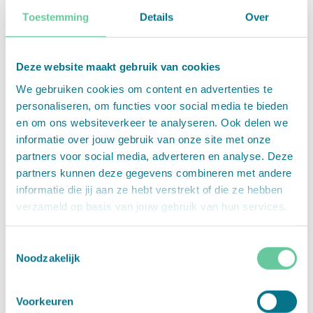
Toestemming
Details
Over
+
1,-
+
1,-
Aantal:
Cadeauzakje
Cadeauzakje
Volgende stap
Te besteden bij de leukste babywinkels en -
speelgoed
verkeer
Deze website maakt gebruik van cookies
webshops
We gebruiken cookies om content en advertenties te
Veilig
betalen met
-
+
personaliseren, om functies voor social media te bieden
en om ons websiteverkeer te analyseren. Ook delen we
informatie over jouw gebruik van onze site met onze
Maak een compleet babycadeau met
partners voor social media, adverteren en analyse. Deze
Volgende stap
Babycadeaubon blauw en Koeka
partners kunnen deze gegevens combineren met andere
Babycadeaubon is hét originele
informatie die jij aan ze hebt verstrekt of die ze hebben
kraamcadeau voor het bijzondere
verzameld op basis van jouw gebruik van hun services.
moment. De Babycadeaubon in de
+
1,-
+
1,-
Cadeauzakje alfabet
Cadeauzakje dieren
blauwe kleur is het ideale cadeau voor
Toestemmingsselectie
een jongen! De cadeaukaart geeft
Noodzakelijk
mama’s, papa’s of aanstaande ouders
zelf de vrijheid om het ideale cadeau te
Voorkeuren
kiezen. Een handige kinderwagen? De