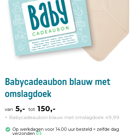
Ga
Babycadeaubon blauw met
naar
het
omslagdoek
begin
van
5,-
150,-
van
tot
de
Babycadeaubon blauw met omslagdoek
49,99
afbeeldingen-
gallerij
Op werkdagen voor 14.00 uur besteld = zelfde dag
verzonden