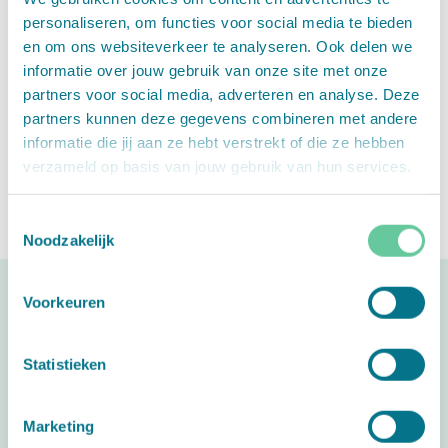
personaliseren, om functies voor social media te bieden
en om ons websiteverkeer te analyseren. Ook delen we
informatie over jouw gebruik van onze site met onze
partners voor social media, adverteren en analyse. Deze
partners kunnen deze gegevens combineren met andere
informatie die jij aan ze hebt verstrekt of die ze hebben
BABY-DUMP
NAME IT
verzameld op basis van jouw gebruik van hun services.
Toestemmingsselectie
Noodzakelijk
Voorkeuren
#babycadeaubon
Statistieken
Deel blij babynieuws!
Marketing
I
F