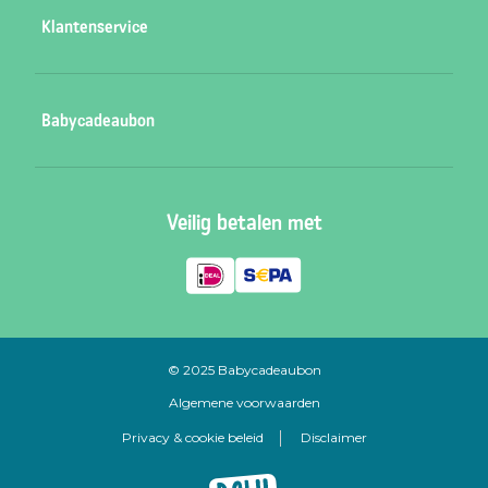
Babycadeaubon roze
Klantenservice
Babycadeaubon blauw
Babycadeaubon oranje
Veelgestelde vragen
Babycadeaubon
Babycadeaubon groen
Contact
Babycadeaubon paars
Verkooppunten
Babycadeaubon digitale voucher
Veilig betalen met
Inspiratie
Cadeauzoeker
Vacatures
© 2025 Babycadeaubon
Algemene voorwaarden
Privacy & cookie beleid
Disclaimer