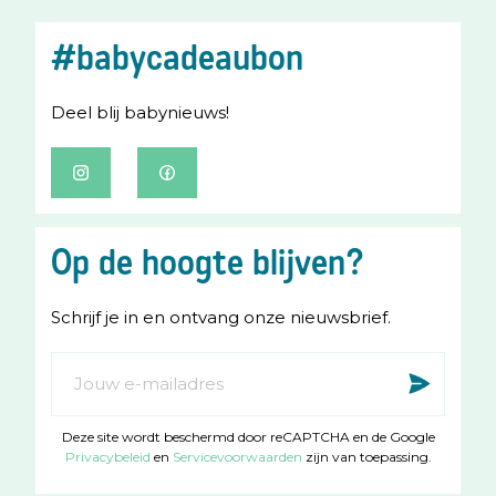
#babycadeaubon
Deel blij babynieuws!
I
F
n
a
s
c
Op de hoogte blijven?
t
e
a
b
Schrijf je in en ontvang onze nieuwsbrief.
g
o
r
o
Abonneer
Insc
a
k
u
m
op
Deze site wordt beschermd door reCAPTCHA en de Google
onze
Privacybeleid
en
Servicevoorwaarden
zijn van toepassing.
nieuwsbrief