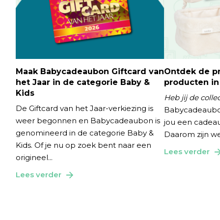
Maak Babycadeaubon Giftcard van
Ontdek de p
het Jaar in de categorie Baby &
producten i
Kids
Heb jij de colle
De Giftcard van het Jaar-verkiezing is
Babycadeaubo
weer begonnen en Babycadeaubon is
jou een cadeau
genomineerd in de categorie Baby &
Daarom zijn we 
Kids. Of je nu op zoek bent naar een
Lees verder
origineel...
Lees verder