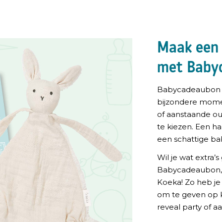
Maak een
met Baby
Babycadeaubon i
bijzondere mome
of aanstaande ou
te kiezen. Een 
een schattige ba
Wil je wat extra’
Babycadeaubon, 
Koeka! Zo heb je
om te geven op k
reveal party of 