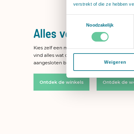
verstrekt of die ze hebben v
Toestemmingsselectie
Noodzakelijk
Alles voor de baby!
Kies zelf een mooi item uit met jouw Baby
vind alles wat op je wensenlijst staat bij een
Weigeren
aangesloten babywinkels en webshops.
Ontdek de winkels
Ontdek de w