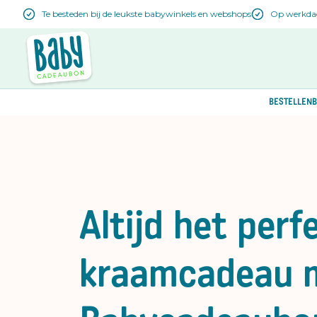
Te besteden bij de leukste babywinkels en webshops
Op werkdage
BESTELLEN
B
Altijd het perf
kraamcadeau 